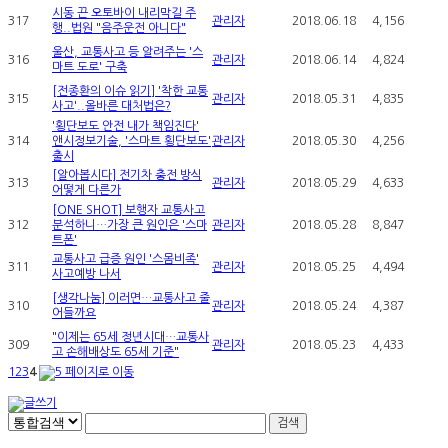
시동 끈 오토바이 내리막길 주
317
관리자
2018.06.18
4,156
행..법원 "음주운전 아니다"
울산, 교통사고 등 알려주는 '스
316
관리자
2018.06.14
4,824
마트 도로' 구축
[전종환의 이슈 읽기] '착한 교통
315
관리자
2018.05.31
4,835
사고'..올바른 대처법은?
'횡단보도 안전 내가 책임진다'
314
앤시정보기술, '스마트 횡단보도'
관리자
2018.05.30
4,256
출시
[알아봅시다] 전기차 충전 방식
313
관리자
2018.05.29
4,633
어떻게 다른가
[ONE SHOT] 보행자 교통사고
312
분석하니…가장 큰 원인은 '스마
관리자
2018.05.28
8,847
트폰'
교통사고 급증 원인 '스몸비족'
311
관리자
2018.05.25
4,494
사고예방 나서
[생각나눔] 이러면…교통사고 줄
310
관리자
2018.05.24
4,387
어들까요
"이제는 65세 정년시대…교통사
309
관리자
2018.05.23
4,433
고 손해배상도 65세 기준"
1
2
3
4