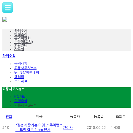
학회소개
학회소식
분과위원회
논문(학회지)
회원안내
자료실
학회소식
공지사항
교통사고&뉴스
워크샵/학술대회
갤러리
보도자료
교통사고&뉴스
HOME
학회소식
교통사고&뉴스
번호
제목
등록자
등록일
조회수
"결정적 증거는 이것.." 주차뺑소
318
관리자
2018.06.23
4,458
니 트럭 잡은 1mm 단서