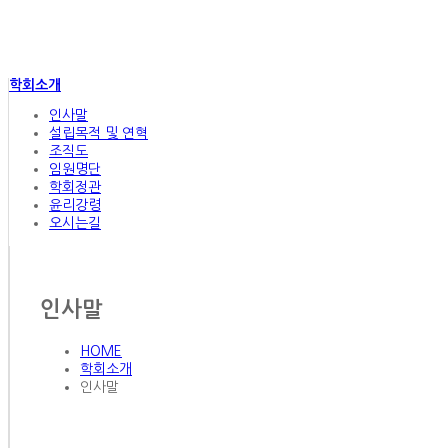
학회소개
인사말
설립목적 및 연혁
조직도
임원명단
학회정관
윤리강령
오시는길
인사말
HOME
학회소개
인사말