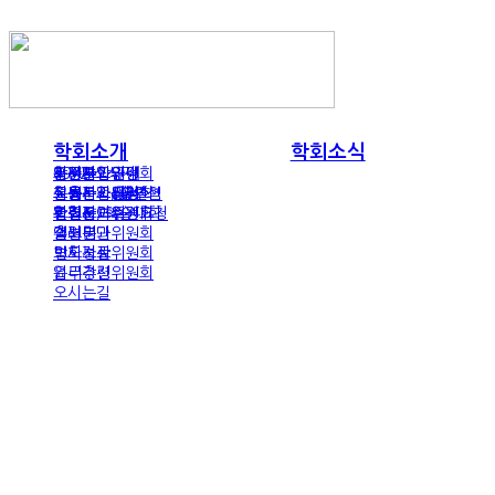
학회소개
학회소식
인사말
공지사항
감정분과위원회
논문투고규정
회원가입안내
4972 소식지
설립목적 및 연혁
교통사고&뉴스
교육분과위원회
논문심사규정
회원가입신청
교통사고/솔루션
조직도
워크샵/학술대회
편집분과위원회
학회지
회원정보수정요청
관련사이트
임원명단
갤러리
홍보분과위원회
학회정관
보도자료
민사보상위원회
윤리강령
업무추진위원회
오시는길